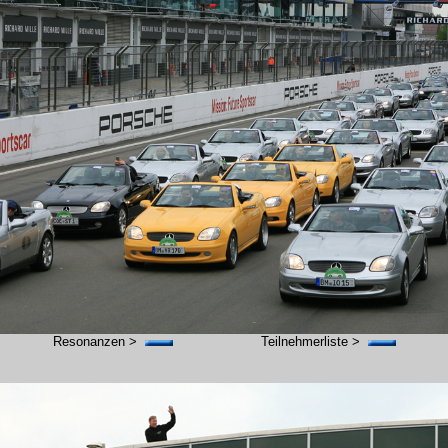
Resonanzen >
---------
Teilnehmerliste >