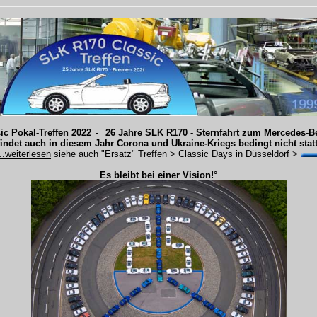
ic Pokal-Treffen 2022 
- 
26 Jahre SLK R170 - Sternfahrt zum Mercedes-
findet auch in diesem Jahr Corona und Ukraine-Kriegs bedingt nicht statt
...weiterlesen
 siehe auch "Ersatz" Treffen > Classic Days in Düsseldorf > 
Es bleibt bei einer Vision!°