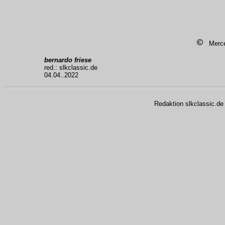
© 
Merce
bernardo friese
red.: slkclassic.de
04.04..2022
Redaktion slkclassic.de