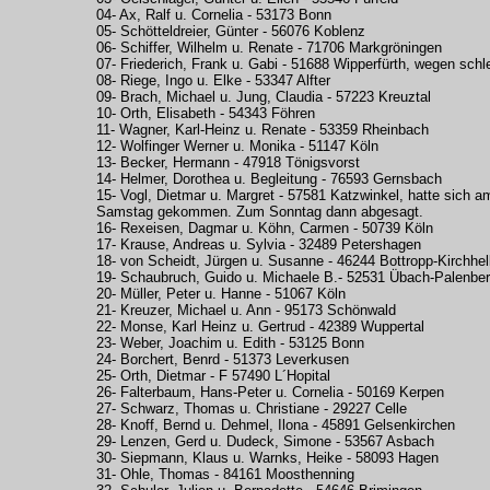
04- Ax, Ralf u. Cornelia - 53173 Bonn
05- Schötteldreier, Günter - 56076 Koblenz
06- Schiffer, Wilhelm u. Renate - 71706 Markgröningen
07- Friederich, Frank u. Gabi - 51688 Wipperfürth, wegen sc
08- Riege, Ingo u. Elke - 53347 Alfter
09- Brach, Michael u. Jung, Claudia - 57223 Kreuztal
10- Orth, Elisabeth - 54343 Föhren
11- Wagner, Karl-Heinz u. Renate - 53359 Rheinbach
12- Wolfinger Werner u. Monika - 51147 Köln
13- Becker, Hermann - 47918 Tönigsvorst
14- Helmer, Dorothea u. Begleitung - 76593 Gernsbach
15- Vogl, Dietmar u. Margret - 57581 Katzwinkel, hatte sich 
Samstag gekommen. Zum Sonntag dann abgesagt.
16- Rexeisen, Dagmar u. Köhn, Carmen - 50739 Köln
17- Krause, Andreas u. Sylvia - 32489 Petershagen
18- von Scheidt, Jürgen u. Susanne - 46244 Bottropp-Kirchhe
19- Schaubruch, Guido u. Michaele B.- 52531 Übach-Palenbe
20- Müller, Peter u. Hanne - 51067 Köln
21- Kreuzer, Michael u. Ann - 95173 Schönwald
22- Monse, Karl Heinz u. Gertrud - 42389 Wuppertal
23- Weber, Joachim u. Edith - 53125 Bonn
24- Borchert, Benrd - 51373 Leverkusen
25- Orth, Dietmar - F 57490 L´Hopital
26- Falterbaum, Hans-Peter u. Cornelia - 50169 Kerpen
27- Schwarz, Thomas u. Christiane - 29227 Celle
28- Knoff, Bernd u. Dehmel, Ilona - 45891 Gelsenkirchen
29- Lenzen, Gerd u. Dudeck, Simone - 53567 Asbach
30- Siepmann, Klaus u. Warnks, Heike - 58093 Hagen
31- Ohle, Thomas - 84161 Moosthenning